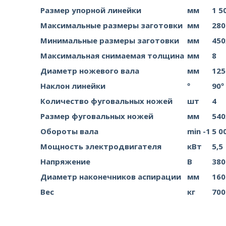
Размер упорной линейки
мм
1 5
Максимальные размеры заготовки
мм
280
Минимальные размеры заготовки
мм
450
Максимальная снимаемая толщина
мм
8
Диаметр ножевого вала
мм
125
Наклон линейки
º
90º 
Количество фуговальных ножей
шт
4
Размер фуговальных ножей
мм
540
Обороты вала
min -1
5 0
Мощность электродвигателя
кВт
5,5
Напряжение
В
380
Диаметр наконечников аспирации
мм
160
Вес
кг
700